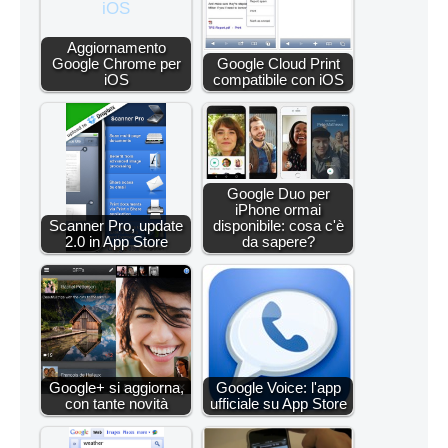
Aggiornamento
Google Chrome per
Google Cloud Print
iOS
compatibile con iOS
Google Duo per
iPhone ormai
Scanner Pro, update
disponibile: cosa c'è
2.0 in App Store
da sapere?
Google+ si aggiorna,
Google Voice: l'app
con tante novità
ufficiale su App Store