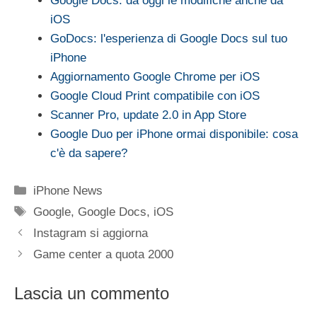
Google Docs: da oggi le modifiche anche da
iOS
GoDocs: l'esperienza di Google Docs sul tuo
iPhone
Aggiornamento Google Chrome per iOS
Google Cloud Print compatibile con iOS
Scanner Pro, update 2.0 in App Store
Google Duo per iPhone ormai disponibile: cosa
c'è da sapere?
Categorie
iPhone News
Tag
Google
,
Google Docs
,
iOS
Instagram si aggiorna
Game center a quota 2000
Lascia un commento