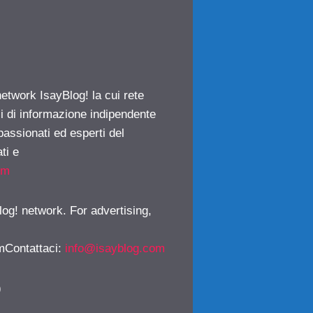
network IsayBlog! la cui rete
ci di informazione indipendente
passionati ed esperti del
ti e
om
log! network. For advertising,
mContattaci
:
info@isayblog.com
)