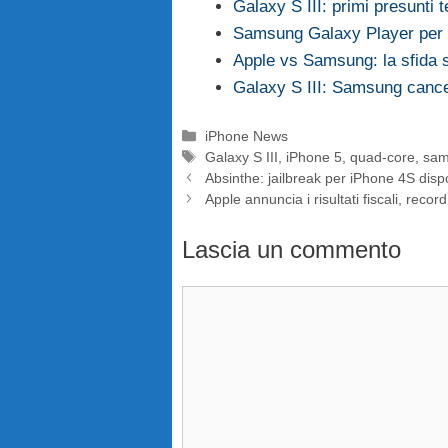
Galaxy S III: primi presunti
Samsung Galaxy Player per 
Apple vs Samsung: la sfida
Galaxy S III: Samsung cance
Categorie
iPhone News
Tag
Galaxy S III
,
iPhone 5
,
quad-core
,
sam
Absinthe: jailbreak per iPhone 4S disp
Apple annuncia i risultati fiscali, recor
Lascia un commento
Commento