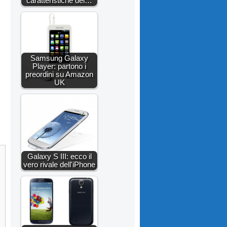
caratteristiche del…
Samsung Galaxy
Player: partono i
preordini su Amazon
UK
Galaxy S III: ecco il
vero rivale dell'iPhone