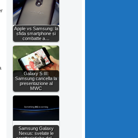
er
Apple vs Samsung: la
sfida smartphone si
combatte a…
a
Galaxy S III:
Samsung cancella la
presentazione al
MWC
Samsung Galaxy
Nexus: svelate le