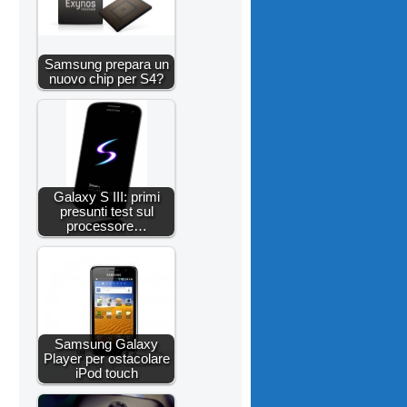
Samsung prepara un
nuovo chip per S4?
Galaxy S III: primi
presunti test sul
processore…
Samsung Galaxy
Player per ostacolare
iPod touch