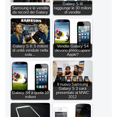
Galaxy S III
Samsung e le vendite
raggiunge le 30 milioni
da record dei Galaxy
di vendite
Galaxy S II: 5 milioni
Vendite Galaxy S4
di unità vendute nella
devono preoccupare
sola…
Apple?
Il nuovo Samsung
Galaxy S 3 sarà
Galaxy S4 a quota 10
presentato al MWC
milioni
2012