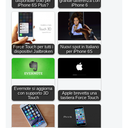
disponibile solo per
grande differenza con
iPhone 6S Plus?
iPhone 6
Force Touch per tutti i
Nuovi spot in Italiano
dispositivi Jailbroken
per iPhone 6S
Evernote si aggiorna
con supporto 3D
Apple brevetta una
Touch
tastiera Force Touch