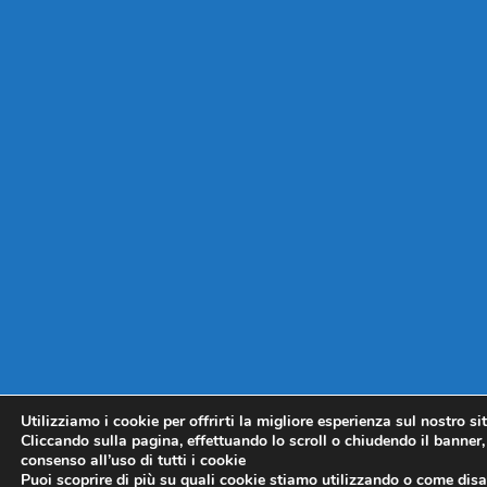
Utilizziamo i cookie per offrirti la migliore esperienza sul nostro si
Cliccando sulla pagina, effettuando lo scroll o chiudendo il banner, 
consenso all’uso di tutti i cookie
Puoi scoprire di più su quali cookie stiamo utilizzando o come disat