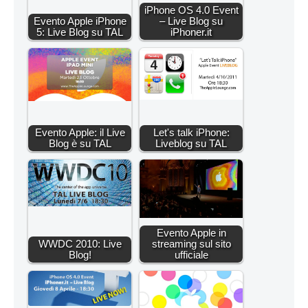
iPhone OS 4.0 Event
Evento Apple iPhone
– Live Blog su
5: Live Blog su TAL
iPhoner.it
Evento Apple: il Live
Let's talk iPhone:
Blog è su TAL
Liveblog su TAL
Evento Apple in
WWDC 2010: Live
streaming sul sito
Blog!
ufficiale