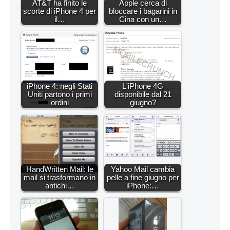
AT&T ha finito le
Apple cerca di
scorte di iPhone 4 per
bloccare i bagarini in
il…
Cina con un…
iPhone 4: negli Stati
L'iPhone 4G
Uniti partono i primi
disponibile dal 21
ordini
giugno?
HandWritten Mail: le
Yahoo Mail cambia
mail si trasformano in
pelle a fine giugno per
antichi…
iPhone:…