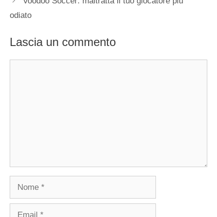
Voodoo Soccer: maltratta il tuo giocatore più
odiato
Lascia un commento
Commento
Nome
Email