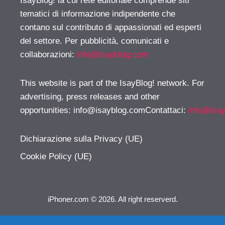
IsayBlog! la cui rete editoriale comprende siti
tematici di informazione indipendente che
contano sul contributo di appassionati ed esperti
del settore. Per pubblicità, comunicati e
collaborazioni:
info@isayblog.com
This website is part of the IsayBlog! network. For
advertising, press releases and other
opportunities:
info@isayblog.comContattaci
:
info@isa
Dichiarazione sulla Privacy (UE)
Cookie Policy (UE)
iPhoner.com © 2026. All right reserverd.