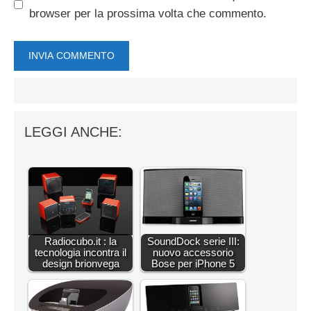
browser per la prossima volta che commento.
LEGGI ANCHE:
Radiocubo.it : la
SoundDock serie III:
tecnologia incontra il
nuovo accessorio
design brionvega
Bose per iPhone 5