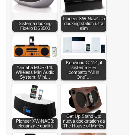
Pioneer XW-Naw1: la
Sistema docking
docking station ultra
Fidelio DS3500
slim
Kenwood C-414, il
Yamaha MCR-140
sistema HiFi
Wireless Mini Audio
compatto “All in
System: Mini…
One"…
Get Up Stand Up:
Pioneer XW-NAC3:
nuova dockstation da
eleganza e qualità
The House of Marley