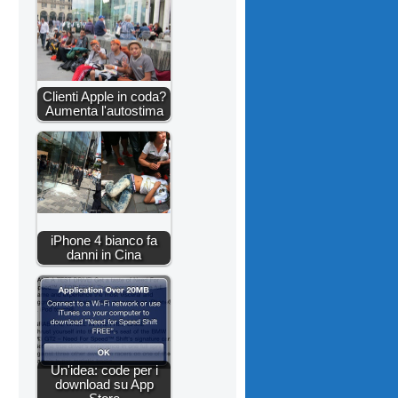
Clienti Apple in coda?
Aumenta l'autostima
iPhone 4 bianco fa
danni in Cina
Un'idea: code per i
download su App