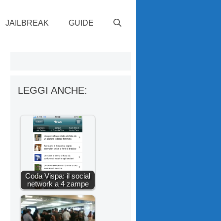
JAILBREAK
GUIDE
LEGGI ANCHE:
Coda Vispa: il social
network a 4 zampe