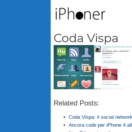
Vai
al
contenuto
Coda Vispa
Related Posts:
Coda Vispa: il social netwo
Ancora code per iPhone 4 al