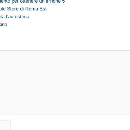
mento per ottenere un iPhone 5
ple Store di Roma Est
ta l'autostima
Cina