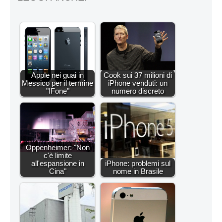
Apple nei guai in
Cook sui 37 milioni di
Messico per il termine
iPhone venduti: un
"IFone"
numero discreto
Oppenheimer: "Non
c'è limite
all'espansione in
iPhone: problemi sul
Cina"
nome in Brasile