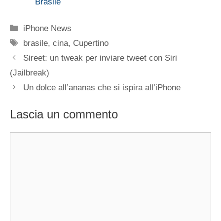
Brasile
Categorie
iPhone News
Tag
brasile
,
cina
,
Cupertino
Sireet: un tweak per inviare tweet con Siri
(Jailbreak)
Un dolce all’ananas che si ispira all’iPhone
Lascia un commento
Commento