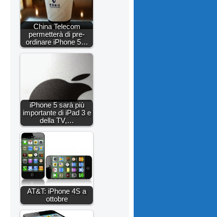
China Telecom
permetterà di pre-
ordinare iPhone 5…
iPhone 5 sarà più
importante di iPad 3 e
della TV,…
AT&T: iPhone 4S a
ottobre