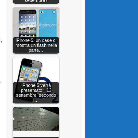
settembre?
,
iPhone 5: un case ci
mostra un flash nella
parte…
à
iPhone 5 verrà
presentato il 13
settembre, secondo
i…