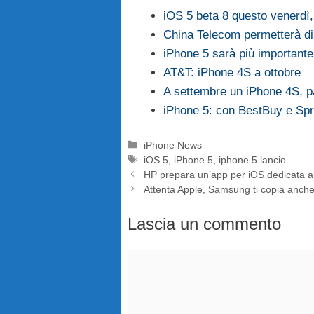
iOS 5 beta 8 questo venerdì
China Telecom permetterà di
iPhone 5 sarà più importante
AT&T: iPhone 4S a ottobre
A settembre un iPhone 4S, pa
iPhone 5: con BestBuy e Spr
Categorie
iPhone News
Tag
iOS 5
,
iPhone 5
,
iphone 5 lancio
HP prepara un’app per iOS dedicata a
Attenta Apple, Samsung ti copia anche 
Lascia un commento
Commento