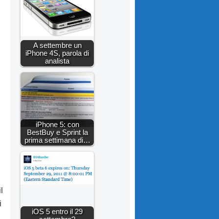
A settembre un
iPhone 4S, parola di
analista
iPhone 5: con
BestBuy e Sprint la
prima settimana di…
l
i
iOS 5 entro il 29