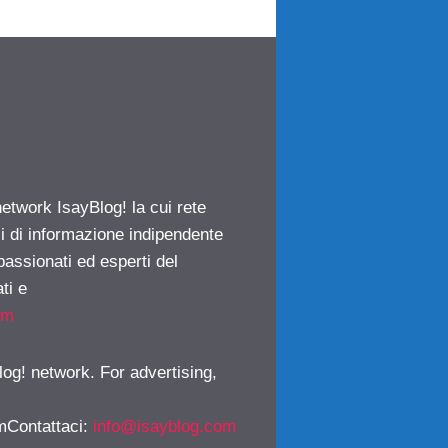
network IsayBlog! la cui rete
ci di informazione indipendente
passionati ed esperti del
ti e
om
log! network. For advertising,
mContattaci
:
info@isayblog.com