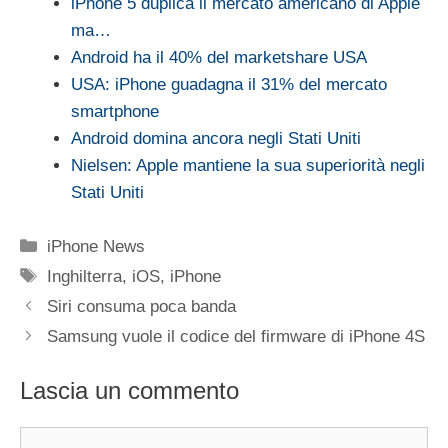
iPhone 5 duplica il mercato americano di Apple
ma…
Android ha il 40% del marketshare USA
USA: iPhone guadagna il 31% del mercato
smartphone
Android domina ancora negli Stati Uniti
Nielsen: Apple mantiene la sua superiorità negli
Stati Uniti
Categorie
iPhone News
Tag
Inghilterra
,
iOS
,
iPhone
Siri consuma poca banda
Samsung vuole il codice del firmware di iPhone 4S
Lascia un commento
Commento