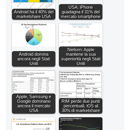
USA: iPhone
Android ha il 40% del
guadagna il 31% del
marketshare USA
mercato smartphone
Nielsen: Apple
Android domina
mantiene la sua
ancora negli Stati
superiorità negli Stati
Uniti
Uniti
Apple, Samsung e
Google dominano
RIM perde due punti
ancora il mercato
percentuali, iOS al
USA
30% di marketshare