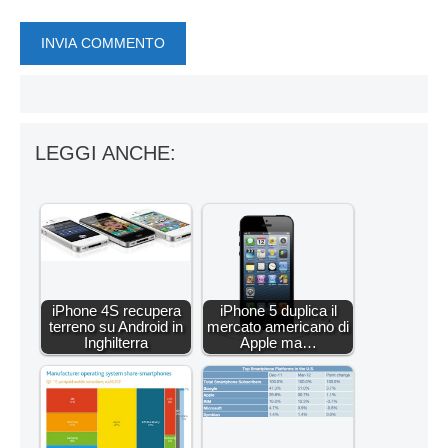
LEGGI ANCHE:
iPhone 4S recupera
iPhone 5 duplica il
terreno su Android in
mercato americano di
Inghilterra
Apple ma…