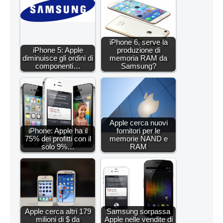
iPhone 6, serve la
iPhone 5: Apple
produzione di
diminuisce gli ordini di
memoria RAM da
componenti…
Samsung?
Apple cerca nuovi
iPhone: Apple ha il
fornitori per le
75% dei profitti con il
memorie NAND e
solo 9%…
RAM
Apple cerca altri 179
Samsung sorpassa
milioni di $ da
Apple nelle vendite di