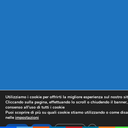
Utilizziamo i cookie per offrirti la migliore esperienza sul nostro si
Cliccando sulla pagina, effettuando lo scroll o chiudendo il banner, 
consenso all’uso di tutti i cookie
Puoi scoprire di più su quali cookie stiamo utilizzando o come disat
nelle
impostazioni
CLOSE GDPR COO