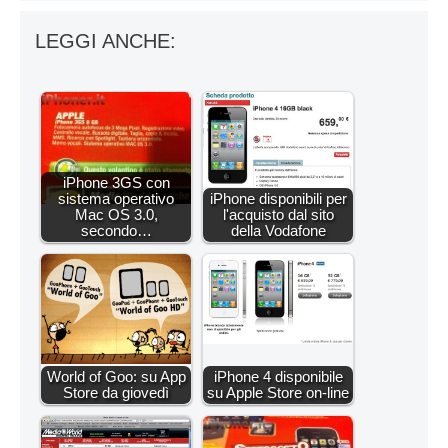
LEGGI ANCHE:
iPhone 3GS con
sistema operativo
iPhone disponibili per
Mac OS 3.0,
l'acquisto dal sito
secondo…
della Vodafone
World of Goo: su App
iPhone 4 disponibile
Store da giovedì
su Apple Store on-line