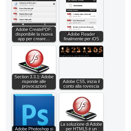
Adobe CreatePDF:
disponibile la nuova
Adobe Reader
app per creare…
finalmente per iOS
Section 3.3.1: Adobe
risponde alle
Adobe CS5, inizia il
provocazioni
conto alla rovescia
La soluzione di Adobe
Adobe Photoshop si
per HTML5 è un