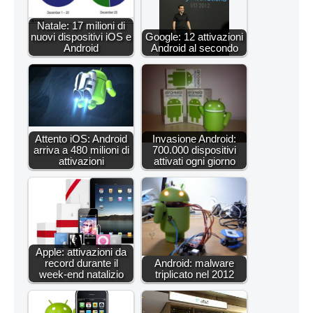
Natale: 17 milioni di
nuovi dispositivi iOS e
Google: 12 attivazioni
Android
Android al secondo
Attento iOS: Android
Invasione Android:
arriva a 480 milioni di
700.000 dispositivi
attivazioni
attivati ogni giorno
Apple: attivazioni da
record durante il
Android: malware
week-end natalizio
triplicato nel 2012