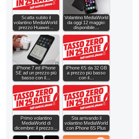
Scatta subito il
Volantino MediaWorld
volantino MediaWorld:
da oggi 12 maggio:
prezzo Huawei…
disponibile…
iPhone 7 ed iPhone
iPhone 6S da 32 GB
SE ad un prezzo più
a prezzo più basso
basso con il…
con il…
Primo volantino
Sta arrivando il
MediaWorld di
volantino MediaWorld
dicembre: il prezzo…
con iPhone 6S Plus