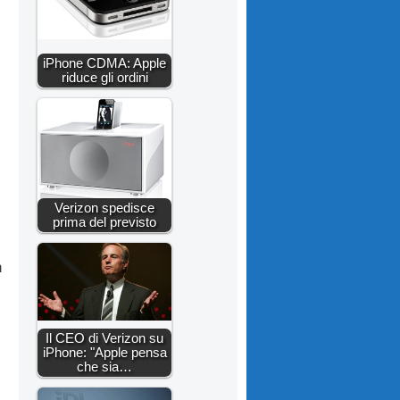
iPhone CDMA: Apple
riduce gli ordini
Verizon spedisce
prima del previsto
n
Il CEO di Verizon su
iPhone: "Apple pensa
che sia…