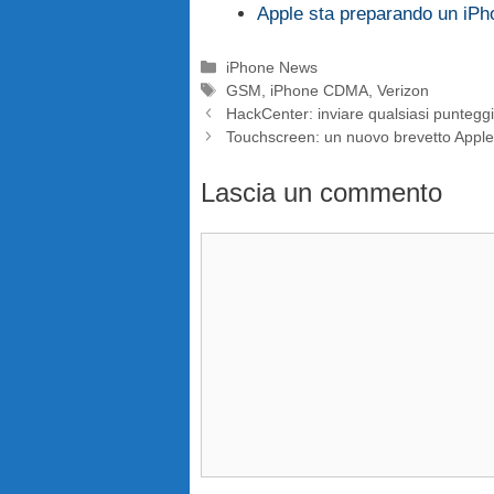
Apple sta preparando un iP
Categorie
iPhone News
Tag
GSM
,
iPhone CDMA
,
Verizon
HackCenter: inviare qualsiasi punteg
Touchscreen: un nuovo brevetto Apple 
Lascia un commento
Commento