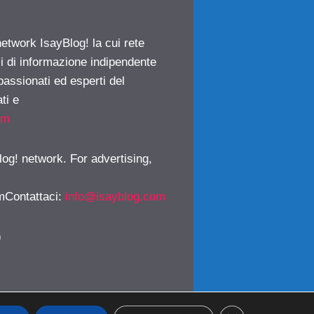
network IsayBlog! la cui rete
ci di informazione indipendente
passionati ed esperti del
ti e
om
log! network. For advertising,
mContattaci
:
info@isayblog.com
)
CLOSE GDPR CO