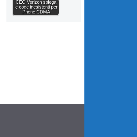
CEO Verizon spiega
le code inesistenti per
iPhone CDMA