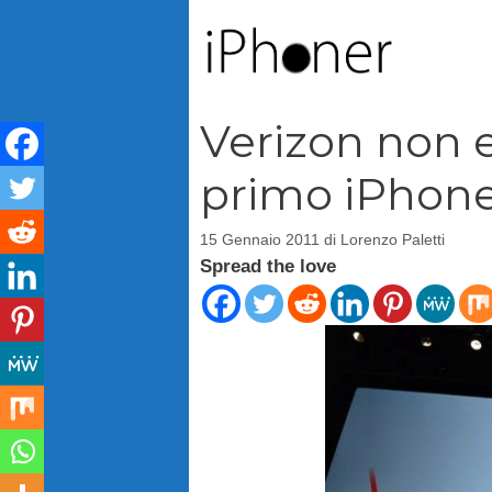
Vai
al
contenuto
Verizon non er
primo iPhon
15 Gennaio 2011
di
Lorenzo Paletti
Spread the love