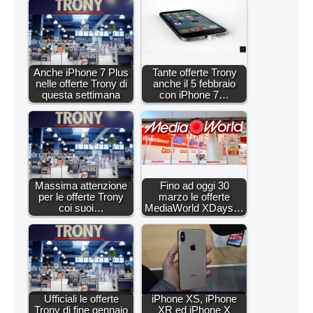
Anche iPhone 7 Plus
Tante offerte Trony
nelle offerte Trony di
anche il 5 febbraio
questa settimana
con iPhone 7…
Massima attenzione
Fino ad oggi 30
per le offerte Trony
marzo le offerte
coi suoi…
MediaWorld XDays…
Ufficiali le offerte
iPhone XS, iPhone
Trony di fine gennaio
XR ed iPhone X