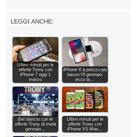
LEGGI ANCHE:
Ultimi minuti per le
offerte Trony con
iPhone X a prezzo più
iPhone 7 oggi 1
basso l'8 gennaio:
marzo
ecco la…
Bel rilancio con le
Ultimi minuti per le
offerte Trony di metà
offerte Trony con
gennaio…
iPhone XS Max…