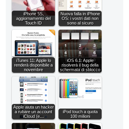
iPhone 5S,
Nuova falla in iPhone
aggiornamento del
OS: i vostri dati non
Touch ID
sono al sicuro
iTunes 11: Apple lo
iOS 6.1: Apple
renderà disponibile a
risolverà il bug della
novembre
schermata di sblocco
Apple aiuta un hacker
a rubare un account
iPod touch a quota
iCloud (e…
100 milioni