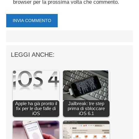
browser per la prossima volta che commento.
LEGGI ANCHE:
Apple ha già pronto il
Jailbreak: tre step
fix per le due falle di
prima di sbloccare
iOS
iOS 6.1