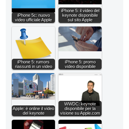
iPhone 5: il video del
iPhone 5c: nuovo
keynote disponibile
video ufficiale Apple
sul sito Apple
iPhone 5: rumors
iPhone 5: promo
riassunti in un video
video disponibile
WWDC: keynote
Apple: è online il video
disponibile per la
del keynote
visione su Apple.com