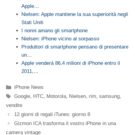
Apple…
Nielsen: Apple mantiene la sua superiorità negli
Stati Uniti
I nonni amano gli smartphone
Nielsen: iPhone vicino al sorpasso
Produttori di smartphone pensano di presentare
un…
Apple venderà 86,4 milioni di iPhone entro il
2011,…
Categorie
iPhone News
Tag
Google
,
HTC
,
Motorola
,
Nielsen
,
rim
,
samsung
,
vendite
12 giorni di regali iTunes: giorno 8
Gizmon ICA trasforma il vostro iPhone in una
camera vintage