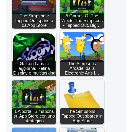
The Simpsons:
5 Games Of The
Tapped Out sparisce
Week: The Simpsons
da App Store
- Tapped Out, Big…
Galcon Labs si
The Simpsons
aggiorna: Retina
Arcade, dalla
Display e multitasking
Electronic Arts i…
EA porta i Simspons
The Simpsons:
su App Store con uno
Tapped Out sbarca in
strategico
App Store