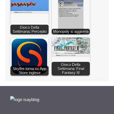
Gioco Della
Settimana: Percepto
Monopoly si aggiorna
Gioco Della
Skyfire torna su App
Settimana: Final
Store inglese
Fantasy III