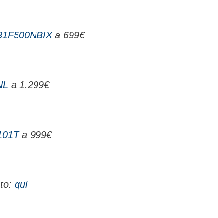
 81F500NBIX
a 699€
NL
a 1.299€
101T
a 999€
nto:
qui