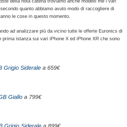
poste della nota catena troviamo anche modelli me i vari
secondo quanto abbiamo avuto modo di raccogliere di
tanno le cose in questo momento.
ando ad analizzare più da vicino tutte le offerte Euronics di
n prima istanza sui vari iPhone X ed iPhone XR che sono
 Grigio Siderale
a 659€
GB Giallo
a 799€
 Grigio Siderale
a 899€