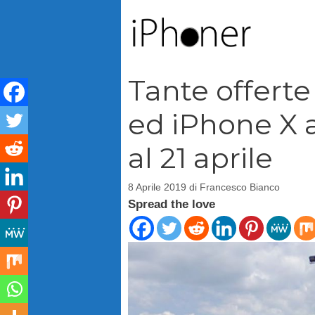
Vai
al
contenuto
Tante offert
ed iPhone X a
al 21 aprile
8 Aprile 2019
di
Francesco Bianco
Spread the love