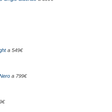
ght
a 549€
Nero
a 799€
9€