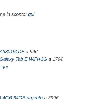
hone in sconto:
qui
ZA330191DE
a 99€
Galaxy Tab E WiFi+3G
a 179€
:
qui
GO 4GB 64GB argento
a 399€