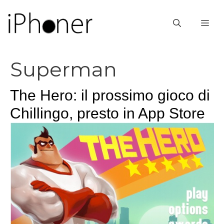
Vai
al
ME
contenuto
Superman
The Hero: il prossimo gioco di
Chillingo, presto in App Store