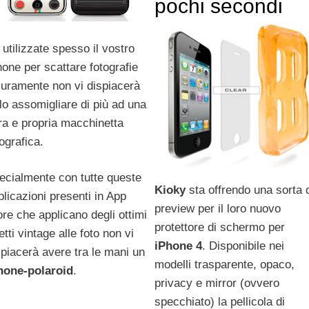
pochi secondi
 utilizzate spesso il vostro
hone per scattare fotografie
curamente non vi dispiacerà
rlo assomigliare di più ad una
ra e propria macchinetta
ografica.
ecialmente con tutte queste
Kioky
sta offrendo una sorta 
plicazioni presenti in App
preview per il loro nuovo
ore che applicano degli ottimi
protettore di schermo per
etti vintage alle foto non vi
iPhone
4
. Disponibile nei
spiacerà avere tra le mani un
modelli trasparente, opaco,
hone-polaroid
.
privacy e mirror (ovvero
specchiato) la pellicola di