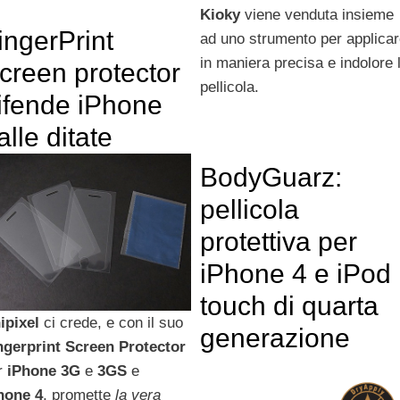
Kioky
viene venduta insieme
ingerPrint
ad uno strumento per applica
in maniera precisa e indolore 
creen protector
pellicola.
ifende iPhone
alle ditate
BodyGuarz:
pellicola
protettiva per
iPhone 4 e iPod
touch di quarta
ipixel
ci crede, e con il suo
generazione
ngerprint
Screen
Protector
r
iPhone
3G
e
3GS
e
hone 4
, promette
la vera