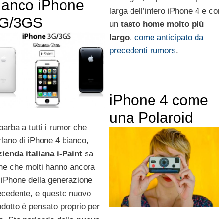
ianco iPhone
larga dell’intero iPhone 4 e co
G/3GS
un
tasto home molto più
largo
,
come anticipato da
precedenti rumors
.
iPhone 4 come
una Polaroid
 barba a tutti i rumor che
rlano di iPhone 4 bianco,
zienda italiana i-Paint
sa
ne che molti hanno ancora
 iPhone della generazione
ecedente, e questo nuovo
odotto è pensato proprio per