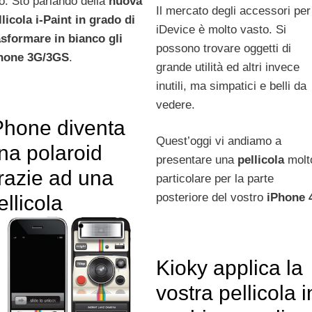
ro. Sto parlando della
nuova
Il mercato degli accessori per
llicola i-Paint in grado di
iDevice è molto vasto. Si
asformare in bianco gli
possono trovare oggetti di
hone 3G/3GS
.
grande utilità ed altri invece
inutili, ma simpatici e belli da
vedere.
Phone diventa
Quest’oggi vi andiamo a
na polaroid
presentare una
pellicola
molt
razie ad una
particolare per la parte
posteriore del vostro
iPhone 
ellicola
Kioky applica la
vostra pellicola i