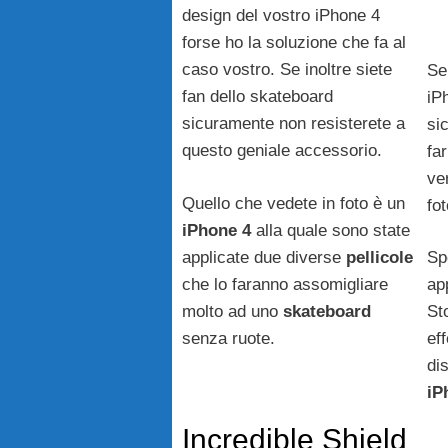
design del vostro iPhone 4
forse ho la soluzione che fa al
caso vostro. Se inoltre siete
Se
fan dello skateboard
iP
sicuramente non resisterete a
si
questo geniale accessorio.
fa
ve
Quello che vedete in foto è un
fot
iPhone 4
alla quale sono state
applicate due diverse
pellicole
Sp
che lo faranno assomigliare
ap
molto ad uno
skateboard
St
senza ruote.
eff
di
iP
Incredible Shield