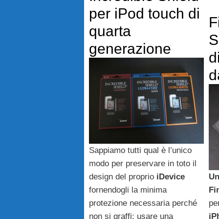
per iPod touch di
F
quarta
S
generazione
d
d
Sappiamo tutti qual è l’unico
modo per preservare in toto il
design del proprio
iDevice
Un
fornendogli la minima
Fi
protezione necessaria perché
pe
non si graffi: usare una
iP