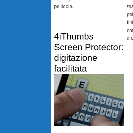
pellicola.
re
pel
fin
na
4iThumbs
di
Screen Protector:
digitazione
facilitata