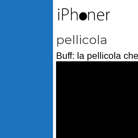
Vai
al
contenuto
pellicola
Buff: la pellicola che