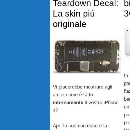
Teardown Decal:
b
La skin più
3
originale
In
pa
Vi piacerebbe mostrare agli
l’
a
amici come è fatto
be
internamente
il vostro iPhone
un
4?
pr
pr
Aprirlo può non essere la