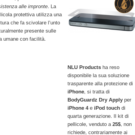
sistenza alle impronte
. La
licola protettiva utilizza una
itura che fa scivolare l’unto
turalmente presente sulle
ta umane con facilità.
NLU
Products
ha reso
disponibile la sua soluzione
trasparente alla protezione di
iPhone
, si tratta di
BodyGuardz
Dry
Apply
per
iPhone
4
e
iPod
touch
di
quarta generazione. Il kit di
pellicole, venduto a
25$
, non
richiede, contrariamente ai