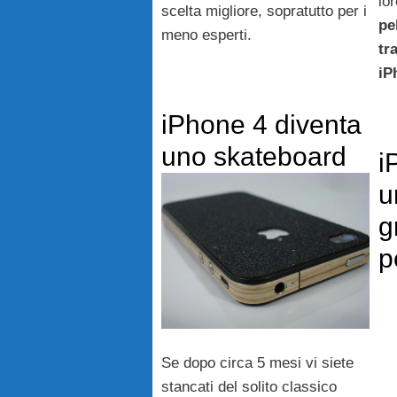
lo
scelta migliore, sopratutto per i
pe
meno esperti.
tr
iP
iPhone 4 diventa
uno skateboard
i
u
g
p
Se dopo circa 5 mesi vi siete
stancati del solito classico