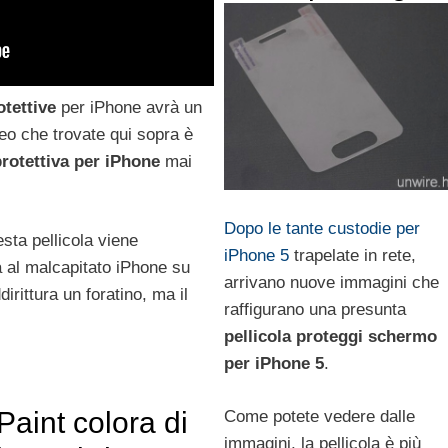
otettive
per iPhone avrà un
eo che trovate qui sopra è
protettiva per iPhone
mai
Dopo le tante custodie per
sta pellicola viene
iPhone 5
trapelate in rete,
 al malcapitato iPhone su
arrivano nuove immagini che
irittura un foratino, ma il
raffigurano una presunta
pellicola proteggi schermo
per iPhone 5
.
-Paint colora di
Come potete vedere dalle
immagini, la pellicola è più