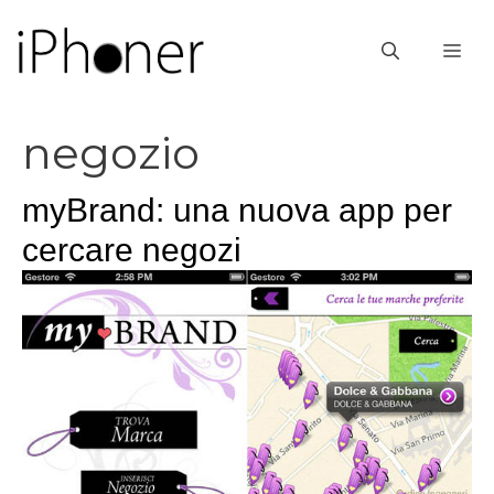
Vai
al
ME
contenuto
negozio
myBrand: una nuova app per
cercare negozi