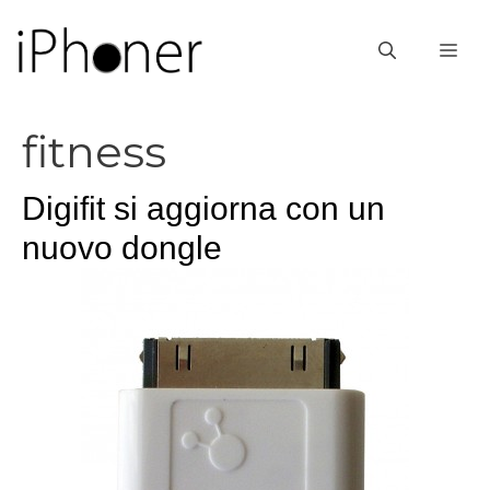
Vai
al
ME
contenuto
fitness
Digifit si aggiorna con un
nuovo dongle