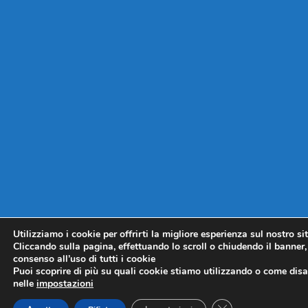
Utilizziamo i cookie per offrirti la migliore esperienza sul nostro si
Cliccando sulla pagina, effettuando lo scroll o chiudendo il banner, 
consenso all’uso di tutti i cookie
Puoi scoprire di più su quali cookie stiamo utilizzando o come disat
nelle
impostazioni
CLOSE GDPR COO