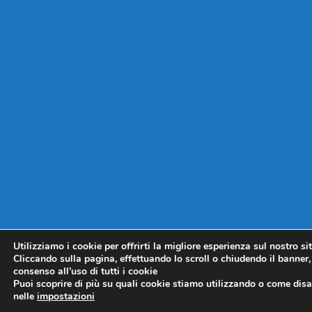
Utilizziamo i cookie per offrirti la migliore esperienza sul nostro si
Cliccando sulla pagina, effettuando lo scroll o chiudendo il banner, 
consenso all’uso di tutti i cookie
Puoi scoprire di più su quali cookie stiamo utilizzando o come disat
nelle
impostazioni