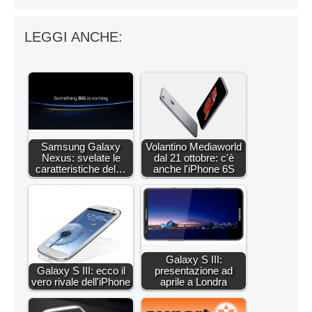
LEGGI ANCHE:
Samsung Galaxy
Volantino Mediaworld
Nexus: svelate le
dal 21 ottobre: c'è
caratteristiche del…
anche l'iPhone 6S
Galaxy S III:
Galaxy S III: ecco il
presentazione ad
vero rivale dell'iPhone
aprile a Londra