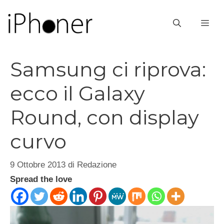
Vai
al
ME
contenuto
Samsung ci riprova:
ecco il Galaxy
Round, con display
curvo
9 Ottobre 2013
di
Redazione
Spread the love