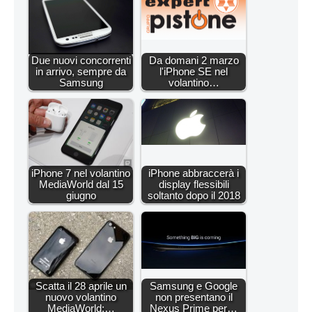
Due nuovi concorrenti
Da domani 2 marzo
in arrivo, sempre da
l'iPhone SE nel
Samsung
volantino…
iPhone 7 nel volantino
iPhone abbraccerà i
MediaWorld dal 15
display flessibili
giugno
soltanto dopo il 2018
Scatta il 28 aprile un
Samsung e Google
nuovo volantino
non presentano il
MediaWorld:…
Nexus Prime per…