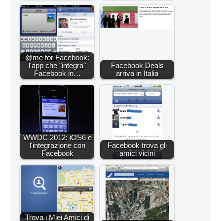
@me for Facebook:
l'app che "integra"
Facebook Deals
Facebook in…
arriva in Italia
WWDC 2012: iOS6 e
l'integrazione con
Facebook trova gli
Facebook
amici vicini
Trova i Miei Amici di