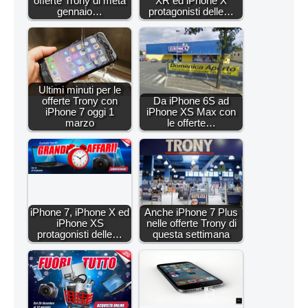
offerte Trony di metà
XR ed iPhone X
gennaio…
protagonisti delle…
Ultimi minuti per le
offerte Trony con
Da iPhone 6S ad
iPhone 7 oggi 1
iPhone XS Max con
marzo
le offerte…
iPhone 7, iPhone X ed
Anche iPhone 7 Plus
iPhone XS
nelle offerte Trony di
protagonisti delle…
questa settimana