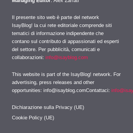
Managing Editor
: Alex Zarfati
Il presente sito web è parte del network
IsayBlog! la cui rete editoriale comprende siti
tematici di informazione indipendente che
contano sul contributo di appassionati ed esperti
del settore. Per pubblicità, comunicati e
collaborazioni:
info@isayblog.com
This website is part of the IsayBlog! network. For
advertising, press releases and other
opportunities:
info@isayblog.comContattaci
:
info@isa
Dichiarazione sulla Privacy (UE)
Cookie Policy (UE)