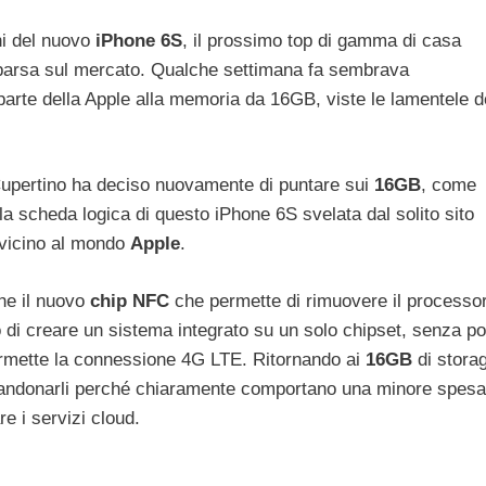
ni del nuovo
iPhone 6S
, il prossimo top di gamma di casa
parsa sul mercato. Qualche settimana fa sembrava
arte della Apple alla memoria da 16GB, viste le lamentele d
 Cupertino ha deciso nuovamente di puntare sui
16GB
, come
 scheda logica di questo iPhone 6S svelata dal solito sito
vicino al mondo
Apple
.
che il nuovo
chip NFC
che permette di rimuovere il processo
o di creare un sistema integrato su un solo chipset, senza po
ermette la connessione 4G LTE. Ritornando ai
16GB
di stora
andonarli perché chiaramente comportano una minore spesa
re i servizi cloud.