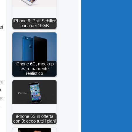
iPhone 6, Phill Schiller
parla dei 16GB
ei
iPhone 6C, mockup
estremamente
realistico
re
i
ge
iPhone 6S in offerta
con 3: ecco tutti i piani