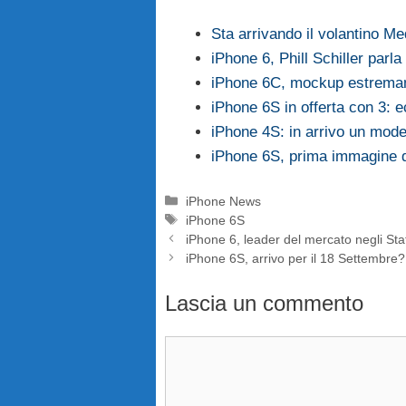
Sta arrivando il volantino M
iPhone 6, Phill Schiller parl
iPhone 6C, mockup estremam
iPhone 6S in offerta con 3: ec
iPhone 4S: in arrivo un mod
iPhone 6S, prima immagine d
Categorie
iPhone News
Tag
iPhone 6S
iPhone 6, leader del mercato negli Stat
iPhone 6S, arrivo per il 18 Settembre?
Lascia un commento
Commento