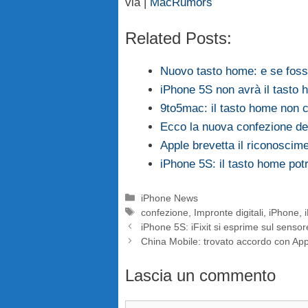
via |
MacRumors
Related Posts:
Nuovo tasto home: e se foss
iPhone 5S non avrà il tasto
9to5mac: il tasto home non 
Ecco la nuova confezione de
Apple brevetta il riconoscime
iPhone 5S: il tasto home po
Categorie
iPhone News
Tag
confezione
,
Impronte digitali
,
iPhone
,
iPhone 5S: iFixit si esprime sul sensore
China Mobile: trovato accordo con App
Lascia un commento