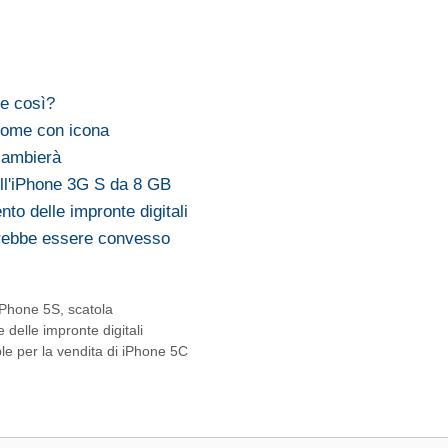
e così?
 home con icona
cambierà
ll'iPhone 3G S da 8 GB
nto delle impronte digitali
trebbe essere convesso
iPhone 5S
,
scatola
 delle impronte digitali
le per la vendita di iPhone 5C