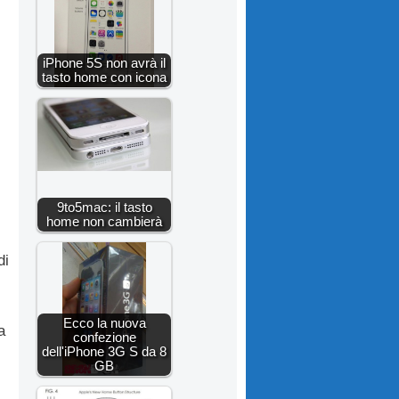
iPhone 5S non avrà il
tasto home con icona
9to5mac: il tasto
home non cambierà
di
Ecco la nuova
a
confezione
dell'iPhone 3G S da 8
GB