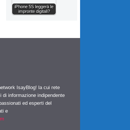
iPhone 5S leggerà le
impronte digitali?
network IsayBlog! la cui rete
ci di informazione indipendente
passionati ed esperti del
ti e
om