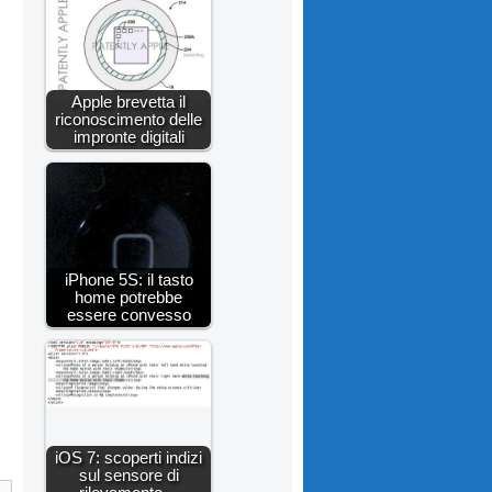
Apple brevetta il
riconoscimento delle
impronte digitali
iPhone 5S: il tasto
home potrebbe
essere convesso
iOS 7: scoperti indizi
sul sensore di