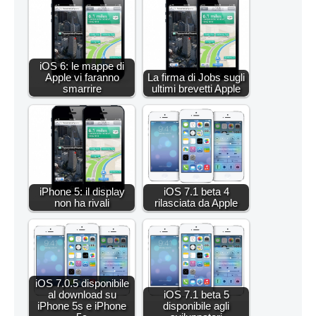
iOS 6: le mappe di
Apple vi faranno
La firma di Jobs sugli
smarrire
ultimi brevetti Apple
iPhone 5: il display
iOS 7.1 beta 4
non ha rivali
rilasciata da Apple
iOS 7.0.5 disponibile
al download su
iOS 7.1 beta 5
iPhone 5s e iPhone
disponibile agli