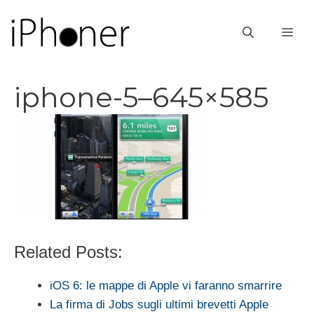
Vai
al
ME
contenuto
iphone-5–645×585
Related Posts:
iOS 6: le mappe di Apple vi faranno smarrire
La firma di Jobs sugli ultimi brevetti Apple