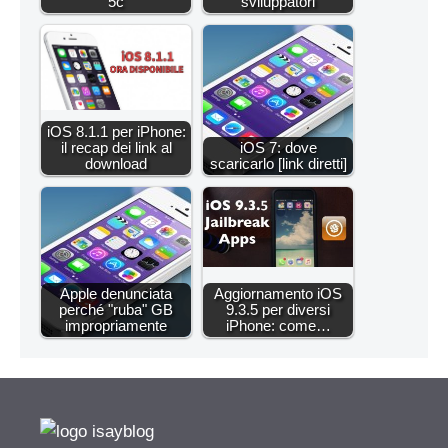
5c
sviluppatori
iOS 8.1.1 per iPhone:
il recap dei link al
iOS 7: dove
download
scaricarlo [link diretti]
Apple denunciata
Aggiornamento iOS
perché "ruba" GB
9.3.5 per diversi
impropriamente
iPhone: come…