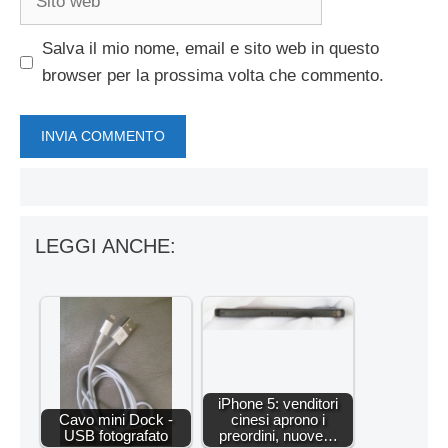
web
Salva il mio nome, email e sito web in questo
browser per la prossima volta che commento.
LEGGI ANCHE:
iPhone 5: venditori
Cavo mini Dock -
cinesi aprono i
USB fotografato
preordini, nuove…