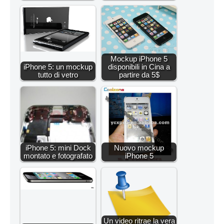
Mockup iPhone 5
iPhone 5: un mockup
disponibili in Cina a
tutto di vetro
partire da 5$
iPhone 5: mini Dock
Nuovo mockup
montato e fotografato
iPhone 5
Un video ritrae la vera