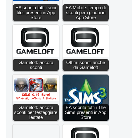
EA sconta tutti i suoi
EA Mobile: tempo di
titoli presenti in App
sconti per i giochi in
Store
App Store
Gameloft: ancora
Ottimi sconti anche
sconti
da Gameloft
Gameloft: ancora
EA sconta tutti i The
sconti per festeggiare
Sims presenti in App
l'estate
Store