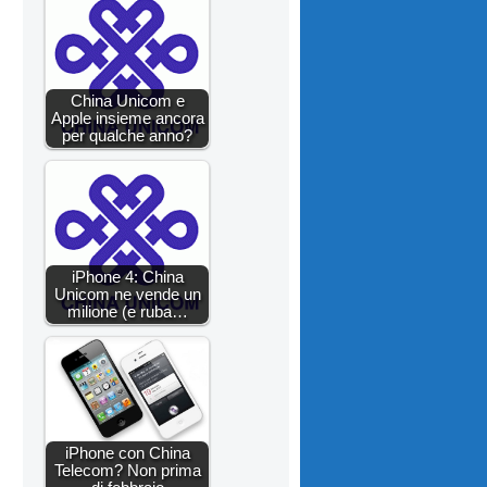
China Unicom e
Apple insieme ancora
per qualche anno?
iPhone 4: China
Unicom ne vende un
milione (e ruba…
iPhone con China
Telecom? Non prima