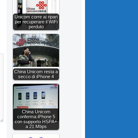
Unicom corre ai ripari
per recuperare il WiFi
perduto
China Unicom resta a
secco di iPhone 4
China Unicom
conferma iPhone 5
con supporto HSPA+
a 21 Mbps