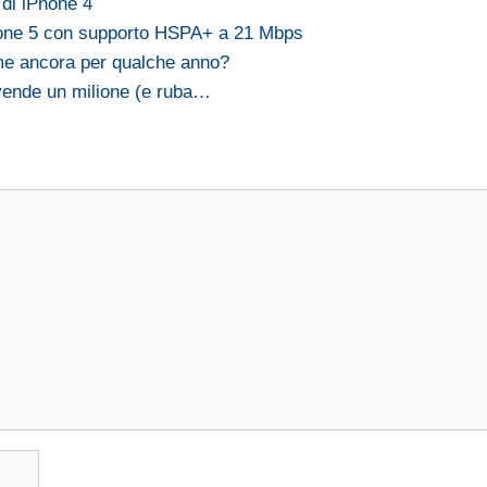
di iPhone 4
one 5 con supporto HSPA+ a 21 Mbps
me ancora per qualche anno?
vende un milione (e ruba…