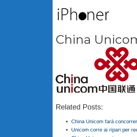
Vai
al
contenuto
China Unico
Related Posts:
China Unicom farà concorre
Unicom corre ai ripari per re