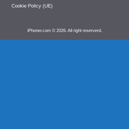
Cookie Policy (UE)
iPhoner.com © 2026. All right reserverd.