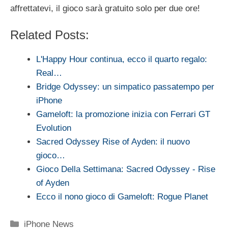
affrettatevi, il gioco sarà gratuito solo per due ore!
Related Posts:
L'Happy Hour continua, ecco il quarto regalo:
Real…
Bridge Odyssey: un simpatico passatempo per
iPhone
Gameloft: la promozione inizia con Ferrari GT
Evolution
Sacred Odyssey Rise of Ayden: il nuovo
gioco…
Gioco Della Settimana: Sacred Odyssey - Rise
of Ayden
Ecco il nono gioco di Gameloft: Rogue Planet
Categorie
iPhone News