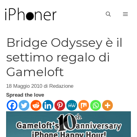
Vai
al
ME
contenuto
Bridge Odyssey è il
settimo regalo di
Gameloft
18 Maggio 2010
di
Redazione
Spread the love