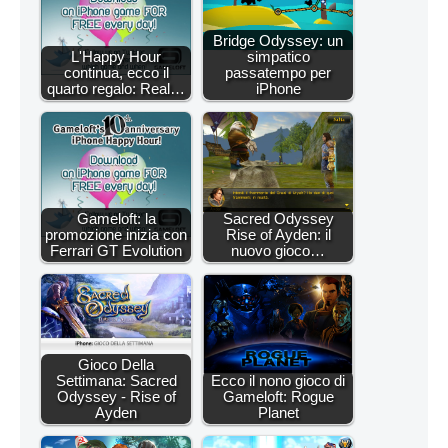
Bridge Odyssey: un
L'Happy Hour
simpatico
continua, ecco il
passatempo per
quarto regalo: Real…
iPhone
Gameloft: la
Sacred Odyssey
promozione inizia con
Rise of Ayden: il
Ferrari GT Evolution
nuovo gioco…
Gioco Della
Settimana: Sacred
Ecco il nono gioco di
Odyssey - Rise of
Gameloft: Rogue
Ayden
Planet