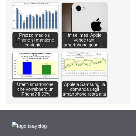
Prezzo medio di
In sei mesi Apple
iPhone si mantiene
vende tanti
costante…
smartphone quanti…
Utenti smartphone
Apple e Samsung: la
che vorrebbero un
domanda degli
iPhone? Il 30%
smartphone resta alta