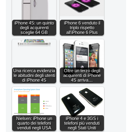
iPhone 4S: un quinto
iPhone 6 venduto il
degli acquirenti
triplo rispetto
sceglie 64 GB
all'iPhone 6 Plus
Una ricerca evidenzia
Oltre un terzo degli
le abitudini degli utenti
acquirenti di iPhone
di iPhone 4S
4S arriva…
Nielsen: iPhone un
iPhone 4 e 3GS i
quarto dei telefoni
telefoni più venduti
venduti negli USA
negli Stati Uniti