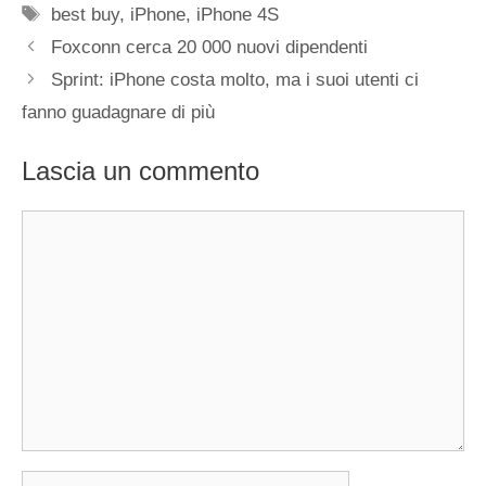
Tag
best buy
,
iPhone
,
iPhone 4S
Foxconn cerca 20 000 nuovi dipendenti
Sprint: iPhone costa molto, ma i suoi utenti ci
fanno guadagnare di più
Lascia un commento
Commento
Nome