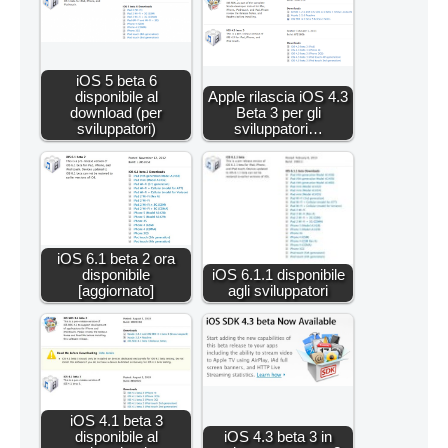
iOS 5 beta 6
disponibile al
Apple rilascia iOS 4.3
download (per
Beta 3 per gli
sviluppatori)
sviluppatori…
iOS 6.1 beta 2 ora
disponibile
iOS 6.1.1 disponibile
[aggiornato]
agli sviluppatori
iOS 4.1 beta 3
disponibile al
iOS 4.3 beta 3 in