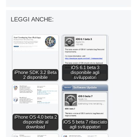
LEGGI ANCHE:
iOS 6.1 beta 3
iPhone SDK 3.2 Beta
disponibile agli
2 disponibile
sviluppatori
iPhone OS 4.0 beta 2
disponibile al
iOS 5 beta 7 rilasciato
download
agli sviluppatori