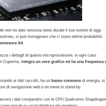
ple non ha dato nessuna news durate il suo evento di oggi.
ostrato, si può immaginare che ci siano ottime probabilità
ocessore A4
.
zza i dettagli di questo microprocessore, in ogni caso
n Cuperino,
integra un core grafico ed ha una frequenza 
 stando ai dati raccolti, ha un
basso consumo
di energia, si
 ore di navigazione web o un mese in stand-by.
 ancora i dati comparativi con le CPU Qualcomm Snapdragon
4 sono basati su un’architettura più moderna.