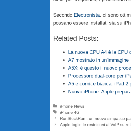
Secondo
Electronista
, ci sono otti
possano essere installati sia su iP
Related Posts:
La nuova CPU A4 è la CPU 
A7 mostrato in un'immagine
A5X: è questo il nuovo proc
Processore dual-core per iP
A5 e cornice bianca: iPad 2 
Nuovo iPhone: Apple prepar
Categorie
iPhone News
Tag
iPhone 4G
RunStockRun!: un nuovo simpatico p
Apple toglie le restrizioni al VoIP su r