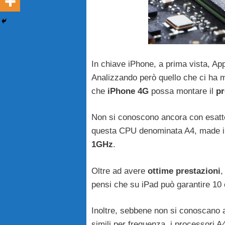
In chiave iPhone, a prima vista, Ap
Analizzando però quello che ci ha m
che
iPhone 4G
possa montare il
pr
Non si conoscono ancora con esatte
questa CPU denominata A4, made i
1GHz
.
Oltre ad avere
ottime prestazioni
,
pensi che su iPad può garantire 10
Inoltre, sebbene non si conoscano
simili per frequenza, i processori A