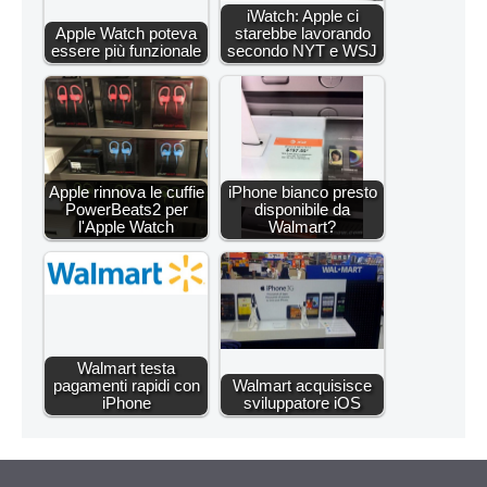
iWatch: Apple ci
Apple Watch poteva
starebbe lavorando
essere più funzionale
secondo NYT e WSJ
Apple rinnova le cuffie
iPhone bianco presto
PowerBeats2 per
disponibile da
l'Apple Watch
Walmart?
Walmart testa
pagamenti rapidi con
Walmart acquisisce
iPhone
sviluppatore iOS