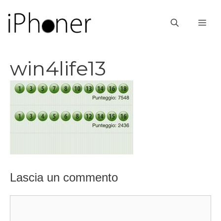
Vai
al
ME
contenuto
win4life13
Lascia un commento
Commento