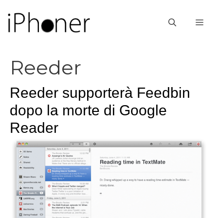
Vai
al
ME
contenuto
Reeder
Reeder supporterà Feedbin
dopo la morte di Google
Reader