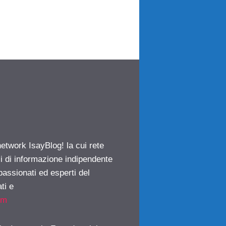
network IsayBlog! la cui rete
ci di informazione indipendente
passionati ed esperti del
ti e
om