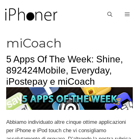
Vai
al
ME
contenuto
miCoach
5 Apps Of The Week: Shine,
892424Mobile, Everyday,
iPostepay e miCoach
Abbiamo individuato altre cinque ottime applicazioni
per iPhone e iPod touch che vi consigliamo
assolutamente di provare. D’altronde la nostra rubrica