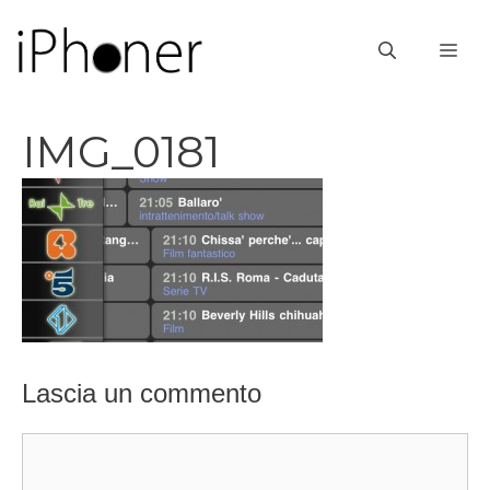
Vai
al
ME
contenuto
IMG_0181
Lascia un commento
Commento