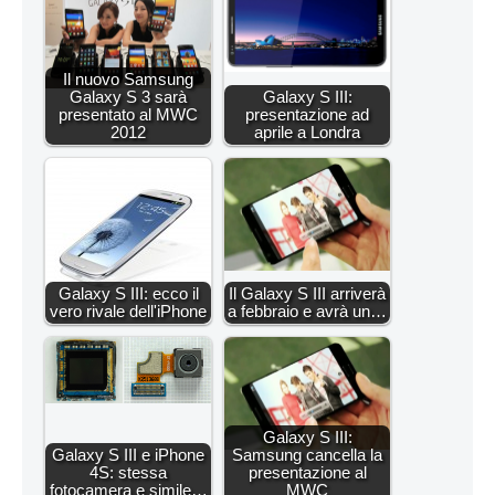
Il nuovo Samsung
Galaxy S 3 sarà
Galaxy S III:
presentato al MWC
presentazione ad
2012
aprile a Londra
Galaxy S III: ecco il
Il Galaxy S III arriverà
vero rivale dell'iPhone
a febbraio e avrà un…
Galaxy S III:
Galaxy S III e iPhone
Samsung cancella la
4S: stessa
presentazione al
fotocamera e simile…
MWC