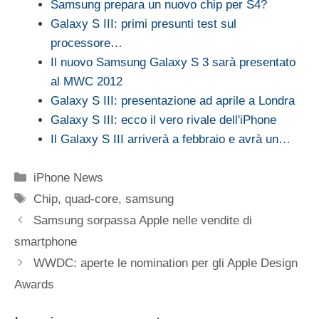
Samsung prepara un nuovo chip per S4?
Galaxy S III: primi presunti test sul
processore…
Il nuovo Samsung Galaxy S 3 sarà presentato
al MWC 2012
Galaxy S III: presentazione ad aprile a Londra
Galaxy S III: ecco il vero rivale dell'iPhone
Il Galaxy S III arriverà a febbraio e avrà un…
Categorie
iPhone News
Tag
Chip
,
quad-core
,
samsung
Samsung sorpassa Apple nelle vendite di
smartphone
WWDC: aperte le nomination per gli Apple Design
Awards