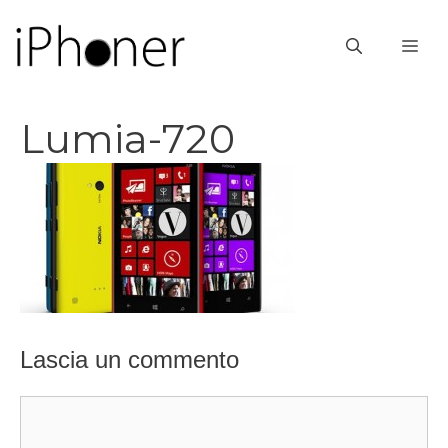
Vai
al
ME
contenuto
Lumia-720
Lascia un commento
Commento