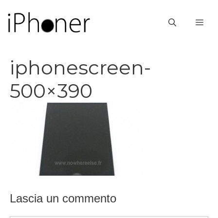
Vai
al
ME
contenuto
iphonescreen-
500×390
Lascia un commento